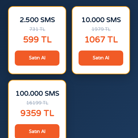
2.500 SMS
10.000 SMS
731
TL
1979
TL
599
TL
1067
TL
Satın Al
Satın Al
100.000 SMS
16199
TL
9359
TL
Satın Al