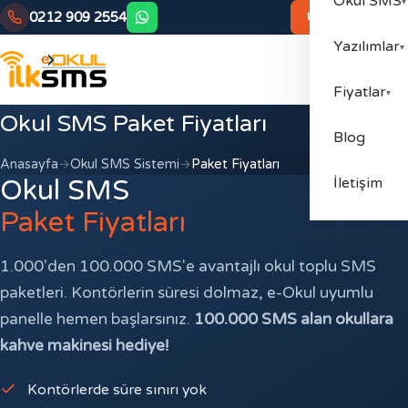
Okul SMS
▾
0212 909 2554
Ücretsiz Başla
Yazılımlar
▾
Fiyatlar
▾
Okul SMS Paket Fiyatları
Blog
Anasayfa
Okul SMS Sistemi
Paket Fiyatları
Okul SMS
İletişim
Paket Fiyatları
1.000'den 100.000 SMS'e avantajlı okul toplu SMS
paketleri. Kontörlerin süresi dolmaz, e-Okul uyumlu
panelle hemen başlarsınız.
100.000 SMS alan okullara
kahve makinesi hediye!
Kontörlerde süre sınırı yok